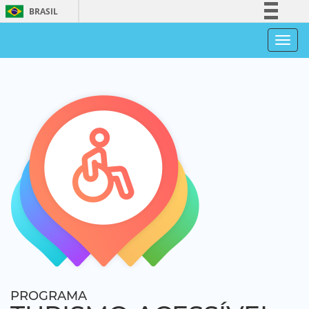
BRASIL
Simplifique!
Men
Comunica BR
Participe
Acesso à informação
Legislação
Canais
PROGRAMA