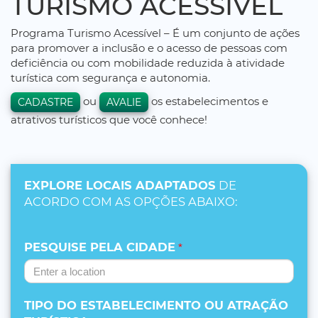
TURISMO ACESSÍVEL
Programa Turismo Acessível – É um conjunto de ações
para promover a inclusão e o acesso de pessoas com
deficiência ou com mobilidade reduzida à atividade
turística com segurança e autonomia.
ou
os estabelecimentos e
CADASTRE
AVALIE
atrativos turísticos que você conhece!
EXPLORE LOCAIS ADAPTADOS
DE
ACORDO COM AS OPÇÕES ABAIXO:
PESQUISE PELA CIDADE
*
TIPO DO ESTABELECIMENTO OU ATRAÇÃO